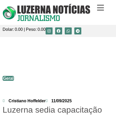
Dolar:
0.00
| Peso:
0.00
Luzerna sedia capacitação da Defesa
Civil e assinatura de termos para
construção de 34 pontes em municípios
catarinenses
Geral
Cristiano Hoffelder
11/09/2025
Luzerna sedia capacitação