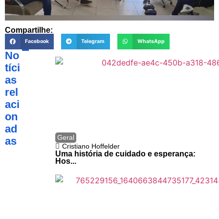
Compartilhe:
Facebook
Telegram
WhatsApp
No
tíci
as
rel
aci
on
ad
Geral
as
Cristiano Hoffelder
Uma história de cuidado e esperança:
Hos...