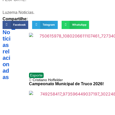
Luzerna Noticias.
Compartilhe:
Facebook
Telegram
WhatsApp
No
tíci
as
rel
aci
on
ad
Esporte
as
Cristiano Hoffelder
Campeonato Municipal de Truco 2026!