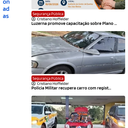
on
ad
Segurança Pública
as
Cristiano Hoffelder
Luzerna promove capacitação sobre Plano ...
Segurança Pública
Cristiano Hoffelder
Polícia Militar recupera carro com regist...