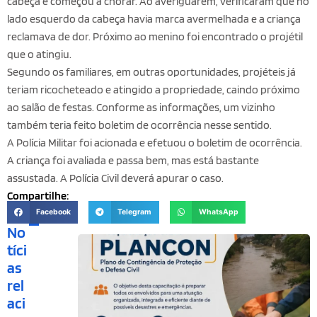
cabeça e começou a chorar. Ao averiguarem, verificaram que no
lado esquerdo da cabeça havia marca avermelhada e a criança
reclamava de dor. Próximo ao menino foi encontrado o projétil
que o atingiu.
Segundo os familiares, em outras oportunidades, projéteis já
teriam ricocheteado e atingido a propriedade, caindo próximo
ao salão de festas. Conforme as informações, um vizinho
também teria feito boletim de ocorrência nesse sentido.
A Polícia Militar foi acionada e efetuou o boletim de ocorrência.
A criança foi avaliada e passa bem, mas está bastante
assustada. A Polícia Civil deverá apurar o caso.
Compartilhe:
Facebook
Telegram
WhatsApp
No
tíci
as
rel
aci