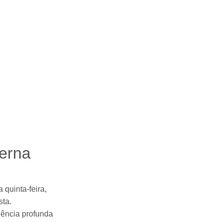
zerna
 quinta-feira,
sta
.
iência profunda