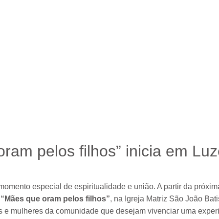
 filhos” inicia em Luzerna
am pelos filhos” inicia em Lu
mento especial de espiritualidade e união. A partir da próxima
o
“Mães que oram pelos filhos”
, na
Igreja Matriz São João Bati
es e mulheres da comunidade que desejam vivenciar uma exper