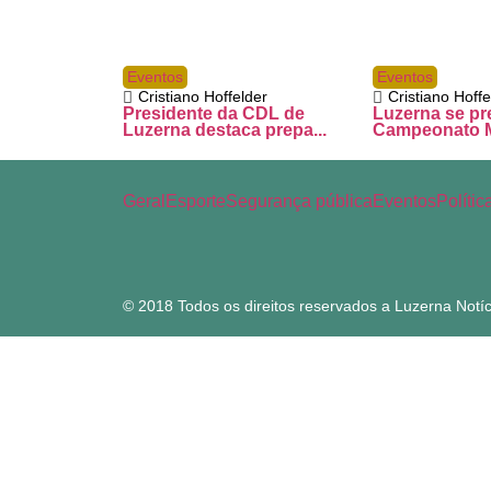
Eventos
Eventos
Cristiano Hoffelder
Cristiano Hoffe
Presidente da CDL de
Luzerna se pr
Luzerna destaca prepa...
Campeonato M
Geral
Esporte
Segurança pública
Eventos
Polític
© 2018 Todos os direitos reservados a Luzerna Notíc