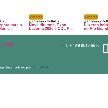
Eventos
Eventos
lder
Cristiano Hoffelder
Cristiano Hof
epara para o
Nova diretoria, Expo
Luzerna brilh
unic...
Luzerna 2026 e CDL Pr...
no Rio Grande
a
Contato
+ 49 9 9819-6870
ias
Desenvolvido por
JungleWeb