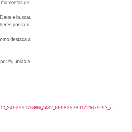
do momentos de
e Deus e buscar,
ulheres possam
 como destaca a
or fé, união e