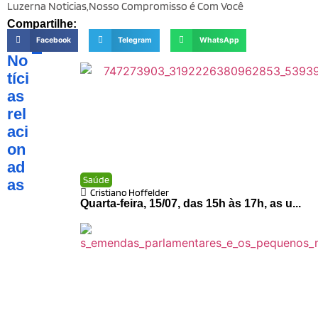
Luzerna Noticias,Nosso Compromisso é Com Você
Compartilhe:
Facebook
Telegram
WhatsApp
No
tíci
as
rel
aci
on
ad
Saúde
as
Cristiano Hoffelder
Quarta-feira, 15/07, das 15h às 17h, as u...