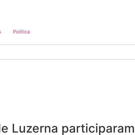
s
Política
de Luzerna participara