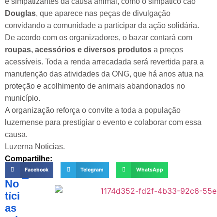
e simpatizantes da causa animal, como o simpático cão
Douglas
, que aparece nas peças de divulgação
convidando a comunidade a participar da ação solidária.
De acordo com os organizadores, o bazar contará com
roupas, acessórios e diversos produtos
a preços
acessíveis. Toda a renda arrecadada será revertida para a
manutenção das atividades da ONG, que há anos atua na
proteção e acolhimento de animais abandonados no
município.
A organização reforça o convite a toda a população
luzernense para prestigiar o evento e colaborar com essa
causa.
Luzerna Noticias.
Compartilhe:
Facebook
Telegram
WhatsApp
No
tíci
as