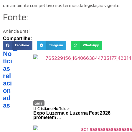
um ambiente competitivo nos termos da legislação vigente.
Fonte:
Agência Brasil
Compartilhe:
Facebook
Telegram
WhatsApp
No
tíci
as
rel
aci
on
ad
Geral
as
Cristiano Hoffelder
Expo Luzerna e Luzerna Fest 2026
prometem ...