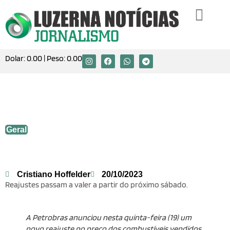
Dolar:
0.00
| Peso:
0.00
Petrobras reduz preço da gasolina e
aumenta o do diesel
Geral
Cristiano Hoffelder
20/10/2023
Reajustes passam a valer a partir do próximo sábado.
A Petrobras anunciou nesta quinta-feira (19) um
novo reajuste no preço dos combustíveis vendidos