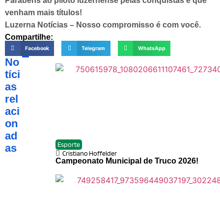
Parabéns ao piloto luzernense pelas conquistas e que
venham mais títulos!
Luzerna Notícias – Nosso compromisso é com você.
Compartilhe:
Facebook
Telegram
WhatsApp
No
tíci
as
rel
aci
on
ad
Esporte
as
Cristiano Hoffelder
Campeonato Municipal de Truco 2026!