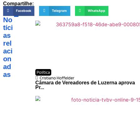
Compartilhe:
Facebook
Telegram
WhatsApp
No
tíci
as
rel
aci
on
ad
Política
as
Cristiano Hoffelder
Câmara de Vereadores de Luzerna aprova
Pr...