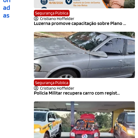
ad
Segurança Pública
as
Cristiano Hoffelder
Luzerna promove capacitação sobre Plano ...
Segurança Pública
Cristiano Hoffelder
Polícia Militar recupera carro com regist...