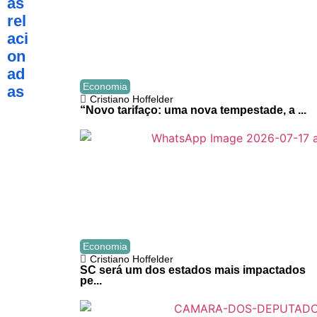
as
rel
aci
on
ad
Economia
as
Cristiano Hoffelder
“Novo tarifaço: uma nova tempestade, a ...
Economia
Cristiano Hoffelder
SC será um dos estados mais impactados
pe...