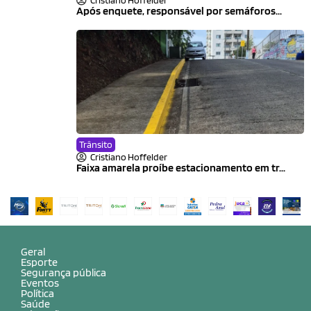
Após enquete, responsável por semáforos...
Trânsito
Cristiano Hoffelder
Faixa amarela proíbe estacionamento em tr...
Geral
Esporte
Segurança pública
Eventos
Política
Saúde