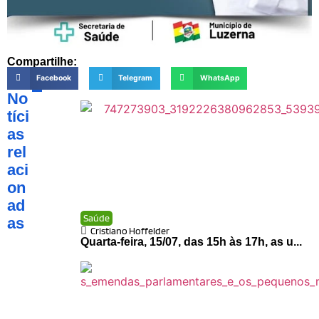
Compartilhe:
Facebook
Telegram
WhatsApp
No
tíci
as
rel
aci
on
ad
Saúde
as
Cristiano Hoffelder
Quarta-feira, 15/07, das 15h às 17h, as u...