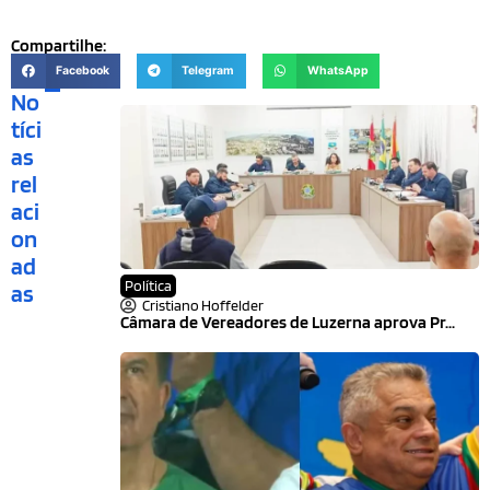
Compartilhe:
Facebook
Telegram
WhatsApp
No
tíci
as
rel
aci
on
ad
Política
as
Cristiano Hoffelder
Câmara de Vereadores de Luzerna aprova Pr...