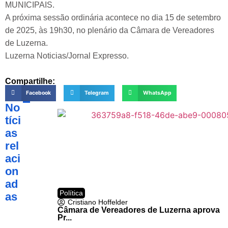
MUNICIPAIS.
A próxima sessão ordinária acontece no dia 15 de setembro
de 2025, às 19h30, no plenário da Câmara de Vereadores
de Luzerna.
Luzerna Noticias/Jornal Expresso.
Compartilhe:
Facebook
Telegram
WhatsApp
No
tíci
as
rel
aci
on
ad
Política
as
Cristiano Hoffelder
Câmara de Vereadores de Luzerna aprova
Pr...