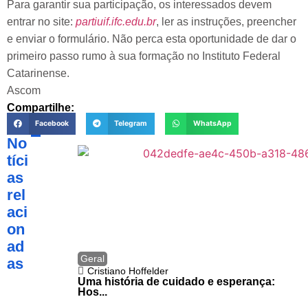
Para garantir sua participação, os interessados devem
entrar no site:
partiuif.ifc.edu.br
, ler as instruções, preencher
e enviar o formulário. Não perca esta oportunidade de dar o
primeiro passo rumo à sua formação no Instituto Federal
Catarinense.
Ascom
Compartilhe:
Facebook
Telegram
WhatsApp
No
tíci
as
rel
aci
on
ad
Geral
as
Cristiano Hoffelder
Uma história de cuidado e esperança:
Hos...