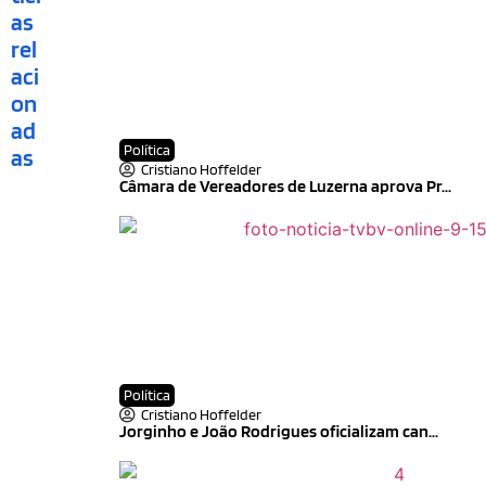
as
rel
aci
on
ad
Política
as
Cristiano Hoffelder
Câmara de Vereadores de Luzerna aprova Pr...
Política
Cristiano Hoffelder
Jorginho e João Rodrigues oficializam can...