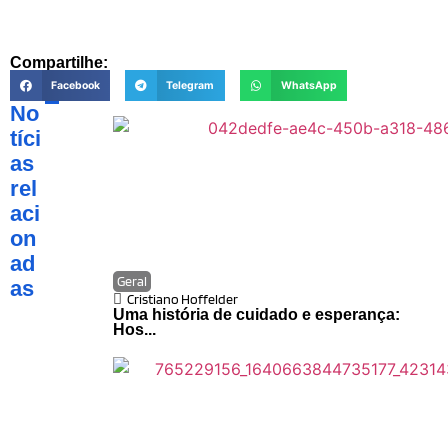
Compartilhe:
Facebook
Telegram
WhatsApp
No
tíci
as
rel
aci
on
ad
Geral
as
Cristiano Hoffelder
Uma história de cuidado e esperança:
Hos...