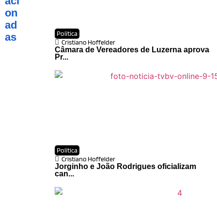
aci
on
ad
Política
as
Cristiano Hoffelder
Câmara de Vereadores de Luzerna aprova
Pr...
Política
Cristiano Hoffelder
Jorginho e João Rodrigues oficializam
can...