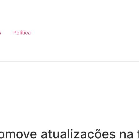
s
Política
omove atualizações na 