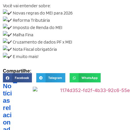
Você vai entender sobre:
Novas regras do MEI para 2026
Reforma Tributária
Imposto de Renda do MEI
Malha Fina
Cruzamento de dados PF x MEI
Nota Fiscal obrigatória
E muito mais!
Compartilhe:
Facebook
Telegram
WhatsApp
No
tíci
as
rel
aci
on
ad