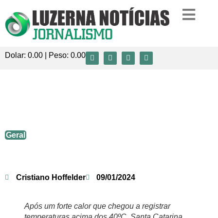
Dolar:
0.00
| Peso:
0.00
Temporal causa alagamentos,
destelhamentos e quedas de árvores em
SC
Geral
Cristiano Hoffelder
09/01/2024
Após um forte calor que chegou a registrar
temperaturas acima dos 40ºC, Santa Catarina