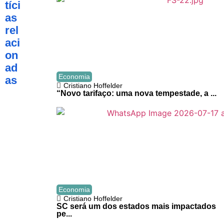
tíci
as
rel
aci
on
ad
Economia
as
Cristiano Hoffelder
“Novo tarifaço: uma nova tempestade, a ...
Economia
Cristiano Hoffelder
SC será um dos estados mais impactados
pe...