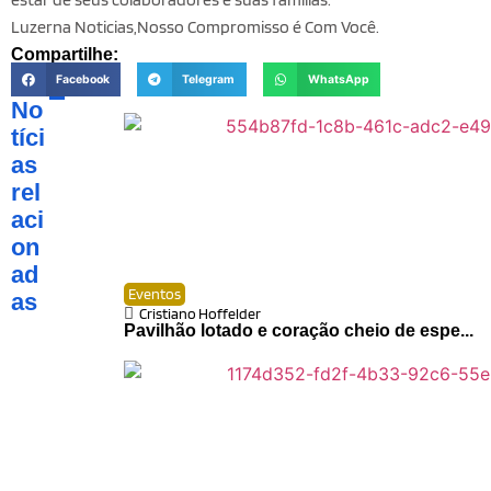
Luzerna Noticias,Nosso Compromisso é Com Você.
Compartilhe:
Facebook
Telegram
WhatsApp
No
tíci
as
rel
aci
on
ad
Eventos
as
Cristiano Hoffelder
Pavilhão lotado e coração cheio de espe...