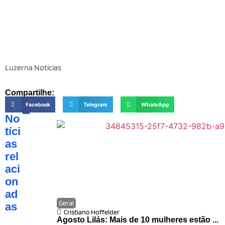
Luzerna Noticias
Compartilhe:
Facebook
Telegram
WhatsApp
No
tíci
as
rel
aci
on
ad
Geral
as
Cristiano Hoffelder
Agosto Lilás: Mais de 10 mulheres estão ...