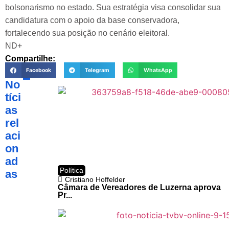
bolsonarismo no estado. Sua estratégia visa consolidar sua
candidatura com o apoio da base conservadora,
fortalecendo sua posição no cenário eleitoral.
ND+
Compartilhe:
Facebook
Telegram
WhatsApp
No
tíci
as
rel
aci
on
ad
Política
as
Cristiano Hoffelder
Câmara de Vereadores de Luzerna aprova
Pr...