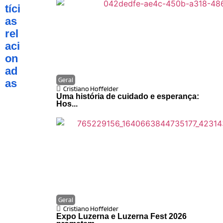
tíci
as
rel
aci
on
ad
Geral
as
Cristiano Hoffelder
Uma história de cuidado e esperança:
Hos...
Geral
Cristiano Hoffelder
Expo Luzerna e Luzerna Fest 2026