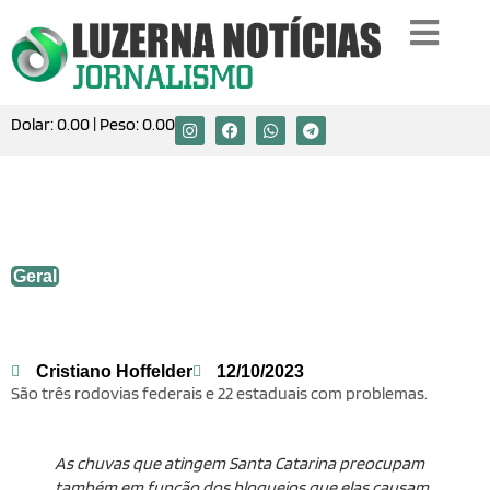
Dolar:
0.00
| Peso:
0.00
Chuvas em SC: Confira a situação das
rodovias no Estado
Geral
Cristiano Hoffelder
12/10/2023
São três rodovias federais e 22 estaduais com problemas.
As chuvas que atingem Santa Catarina preocupam
também em função dos bloqueios que elas causam