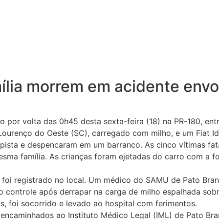
lia morrem em acidente envo
por volta das 0h45 desta sexta-feira (18) na PR-180, entr
Lourenço do Oeste (SC), carregado com milho, e um Fiat I
pista e despencaram em um barranco. As cinco vítimas fata
mesma família. As crianças foram ejetadas do carro com a 
foi registrado no local. Um médico do SAMU de Pato Branc
controle após derrapar na carga de milho espalhada sobre
, foi socorrido e levado ao hospital com ferimentos.
 encaminhados ao Instituto Médico Legal (IML) de Pato Bra