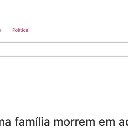
s
Política
a família morrem em a