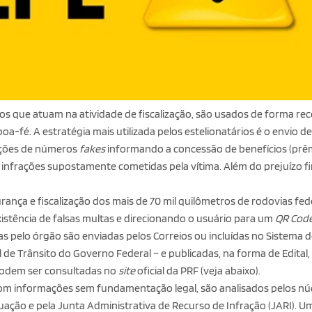
os que atuam na atividade de fiscalização, são usados de forma re
a-fé. A estratégia mais utilizada pelos estelionatários é o envio de
gações de números
fakes
informando a concessão de benefícios (prê
infrações supostamente cometidas pela vítima. Além do prejuízo fi
rança e fiscalização dos mais de 70 mil quilômetros de rodovias feder
xistência de falsas multas e direcionando o usuário para um
QR Cod
as pelo órgão são enviadas pelos Correios ou incluídas no Sistema d
l de Trânsito do Governo Federal – e publicadas, na forma de Edital, 
 podem ser consultadas no
site
oficial da PRF (veja abaixo).
com informações sem fundamentação legal, são analisados pelos núc
ação e pela Junta Administrativa de Recurso de Infração (JARI). U