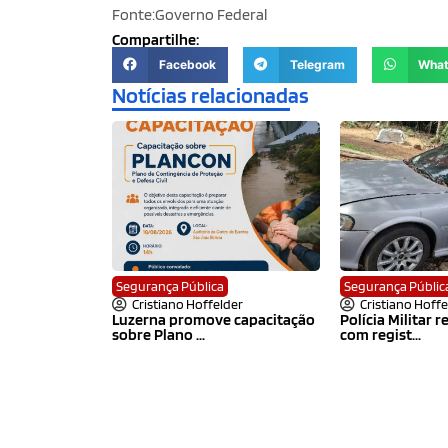
Fonte:Governo Federal
Compartilhe:
Facebook
Telegram
Wha
Notícias relacionadas
Segurança Pública
Segurança Públic
Cristiano Hoffelder
Cristiano Hoffe
Luzerna promove capacitação
Polícia Militar 
sobre Plano ...
com regist...