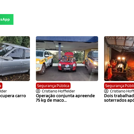
tsApp
a
Segurança Pública
Segurança Públi
lder
Cristiano Hoffelder
Cristiano Hof
recupera carro
Operação conjunta apreende
Dois trabalha
75 kg de maco...
soterrados após