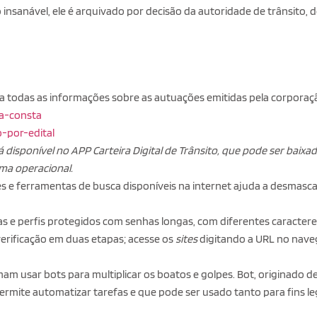
 insanável, ele é arquivado por decisão da autoridade de trânsito,
iza todas as informações sobre as autuações emitidas pela corporaç
da-consta
o-por-edital
á disponível no APP Carteira Digital de Trânsito, que pode ser baixa
ema operacional.
es e ferramentas de busca disponíveis na internet ajuda a desmasca
 e perfis protegidos com senhas longas, com diferentes caracteres
 verificação em duas etapas; acesse os
sites
digitando a URL no nav
am usar bots para multiplicar os boatos e golpes. Bot, originado de
permite automatizar tarefas e que pode ser usado tanto para fins l