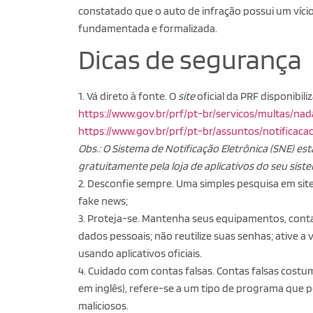
constatado que o auto de infração possui um vício
fundamentada e formalizada.
Dicas de segurança
1. Vá direto à fonte. O
site
oficial da PRF disponibil
https://www.gov.br/prf/pt-br/servicos/multas/na
https://www.gov.br/prf/pt-br/assuntos/notificaca
Obs.: O Sistema de Notificação Eletrônica (SNE) est
gratuitamente pela loja de aplicativos do seu sist
2. Desconfie sempre. Uma simples pesquisa em sit
fake news;
3. Proteja-se. Mantenha seus equipamentos, contas
dados pessoais; não reutilize suas senhas; ative a
usando aplicativos oficiais.
4. Cuidado com contas falsas. Contas falsas costum
em inglês), refere-se a um tipo de programa que 
maliciosos.