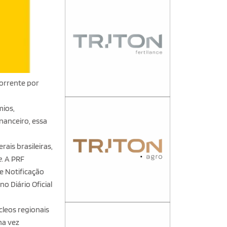
corrente por
mios,
nanceiro, essa
ais brasileiras,
e
. A PRF
e Notificação
no Diário Oficial
leos regionais
ma vez