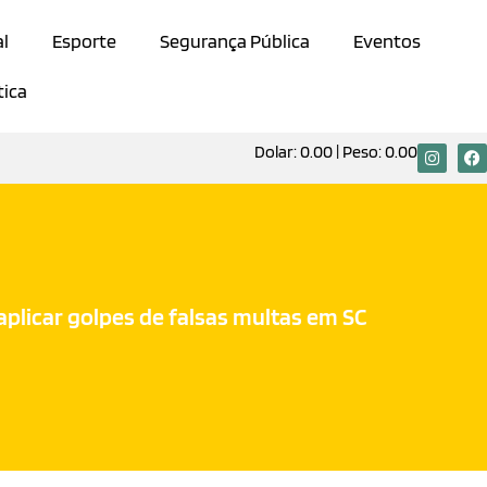
al
Esporte
Segurança Pública
Eventos
tica
Dolar:
0.00
| Peso:
0.00
plicar golpes de falsas multas em SC