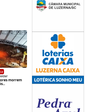
ca
felder
dores morrem
...