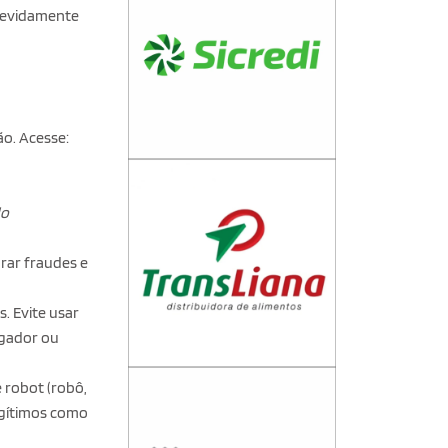
 devidamente
ão. Acesse:
do
rar fraudes e
. Evite usar
egador ou
 robot (robô,
egítimos como