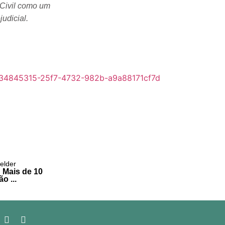
 Civil como um
udicial.
felder
: Mais de 10
o ...