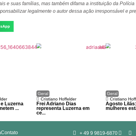
ais e suas famílias, mas também difama a instituição da Polícia
onsabilizar legalmente o autor dessa ação irresponsável e prej
tsApp
Geral
Geral
lder
Cristiano Hoffelder
Cristiano Hof
 e Luzerna
Frei Adriano Dias
Agosto Lilás
metem ...
representa Luzerna em
mulheres estã
ce...
a
Contato
+ 49 9 9819-6870