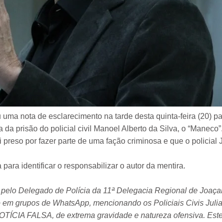
uma nota de esclarecimento na tarde desta quinta-feira (20) pa
 da prisão do policial civil Manoel Alberto da Silva, o “Maneco”
reso por fazer parte de uma fação criminosa e que o policial J
ara identificar o responsabilizar o autor da mentira.
a pelo Delegado de Polícia da 11ª Delegacia Regional de Joaça
em grupos de WhatsApp, mencionando os Policiais Civis Julian
TÍCIA FALSA, de extrema gravidade e natureza ofensiva. Est