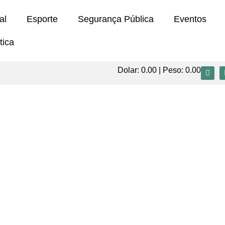
al
Esporte
Segurança Pública
Eventos
tica
Dolar:
0.00
| Peso:
0.00
neco e promete responsabilizar autor da m