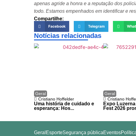
apenas agride a honra e a reputação dos polici
todo. Estamos empenhados em identificar e resp
Compartilhe:
Facebook
Telegram
Wha
Notícias relacionadas
Geral
Geral
Cristiano Hoffelder
Cristiano Hoffe
Uma história de cuidado e
Expo Luzerna
esperança: Hos...
Fest 2026 pro
Geral
Esporte
Segurança pública
Eventos
Polític