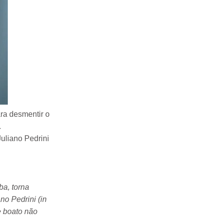
ra desmentir o
.
uliano Pedrini
ba, torna
o Pedrini (in
e boato não