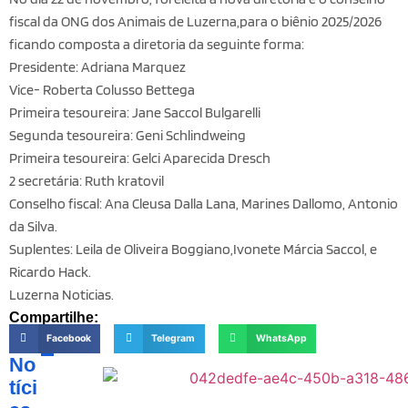
fiscal da ONG dos Animais de Luzerna,para o biênio 2025/2026
ficando composta a diretoria da seguinte forma:
Presidente: Adriana Marquez
Vice- Roberta Colusso Bettega
Primeira tesoureira: Jane Saccol Bulgarelli
Segunda tesoureira: Geni Schlindweing
Primeira tesoureira: Gelci Aparecida Dresch
2 secretária: Ruth kratovil
Conselho fiscal: Ana Cleusa Dalla Lana, Marines Dallomo, Antonio
da Silva.
Suplentes: Leila de Oliveira Boggiano,Ivonete Márcia Saccol, e
Ricardo Hack.
Luzerna Noticias.
Compartilhe:
Facebook
Telegram
WhatsApp
No
tíci