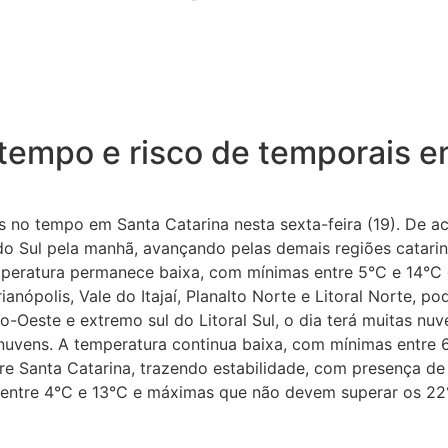
 tempo e risco de temporais e
no tempo em Santa Catarina nesta sexta-feira (19). De ac
o Sul pela manhã, avançando pelas demais regiões catarine
mperatura permanece baixa, com mínimas entre 5°C e 14°C 
anópolis, Vale do Itajaí, Planalto Norte e Litoral Norte, 
io-Oeste e extremo sul do Litoral Sul, o dia terá muitas n
 nuvens. A temperatura continua baixa, com mínimas entre
e Santa Catarina, trazendo estabilidade, com presença de
entre 4°C e 13°C e máximas que não devem superar os 22