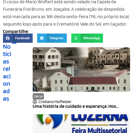
O corpo de Mario Wolfart está sendo velado na Capela da
Funerária Frei Bruno, em Joaçaba. A celebração de despedida
está marcada para as 16h desta sexta-feira (19), no próprio local,
seguindo logo após para o Crematório Vale do Sol, em Caçador.
Compartilhe:
Facebook
Telegram
WhatsApp
No
tíci
as
rel
aci
on
ad
Geral
as
Cristiano Hoffelder
Uma história de cuidado e esperança: Hos...