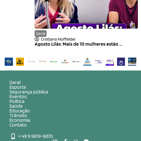
Geral
Cristiano Hoffelder
Agosto Lilás: Mais de 10 mulheres estão ...
Geral
Esporte
Segurança pública
Eventos
Política
Saúde
Educação
Trânsito
Economia
Contato
+ 49 9 9819-6870