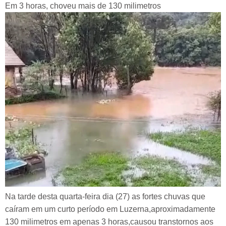
Em 3 horas, choveu mais de 130 milimetros
Na tarde desta quarta-feira dia (27) as fortes chuvas que
caíram em um curto período em Luzerna,aproximadamente
130 milimetros em apenas 3 horas,causou transtornos aos