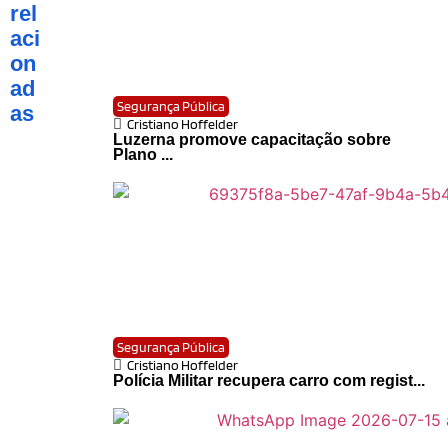
rel
aci
on
ad
Segurança Pública
as
Cristiano Hoffelder
Luzerna promove capacitação sobre
Plano ...
Segurança Pública
Cristiano Hoffelder
Polícia Militar recupera carro com regist...