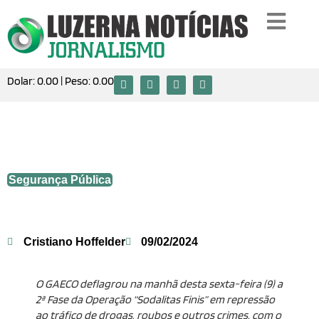
Dolar:
0.00
| Peso:
0.00
GAECO cumpre mandados em Luzerna e
Joaçaba
Segurança Pública
Cristiano Hoffelder
09/02/2024
O GAECO deflagrou na manhã desta sexta-feira (9) a
2ª Fase da Operação “Sodalitas Finis” em repressão
ao tráfico de drogas, roubos e outros crimes, com o