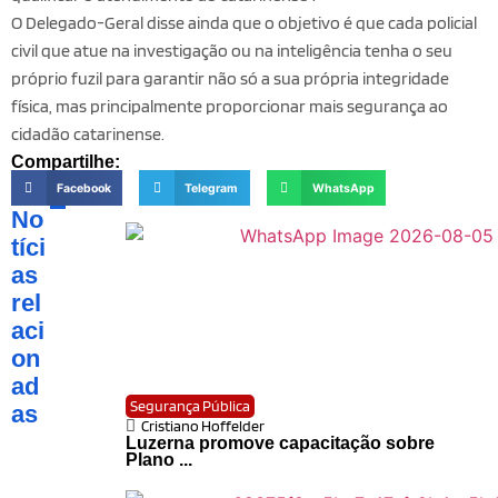
O Delegado-Geral disse ainda que o objetivo é que cada policial
civil que atue na investigação ou na inteligência tenha o seu
próprio fuzil para garantir não só a sua própria integridade
física, mas principalmente proporcionar mais segurança ao
cidadão catarinense.
Compartilhe:
Facebook
Telegram
WhatsApp
No
tíci
as
rel
aci
on
ad
Segurança Pública
as
Cristiano Hoffelder
Luzerna promove capacitação sobre
Plano ...