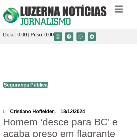
Dolar:
0.00
| Peso:
0.00
Homem ‘desce para BC’ e acaba preso
em flagrante com mais de 250 kg de
drogas
Segurança Pública
Cristiano Hoffelder
18/12/2024
Homem ‘desce para BC’ e
acaba preso em flagrante