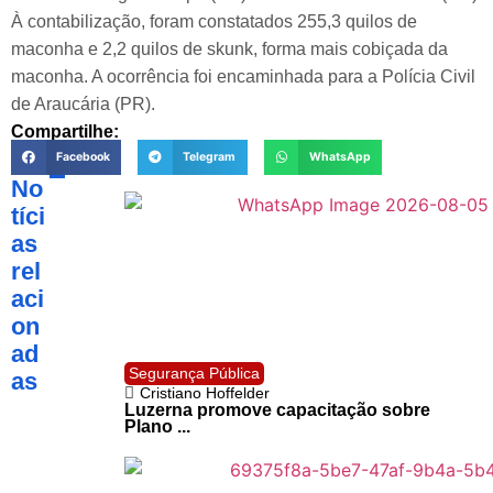
À contabilização, foram constatados 255,3 quilos de
maconha e 2,2 quilos de skunk, forma mais cobiçada da
maconha. A ocorrência foi encaminhada para a Polícia Civil
de Araucária (PR).
Compartilhe:
Facebook
Telegram
WhatsApp
No
tíci
as
rel
aci
on
ad
Segurança Pública
as
Cristiano Hoffelder
Luzerna promove capacitação sobre
Plano ...