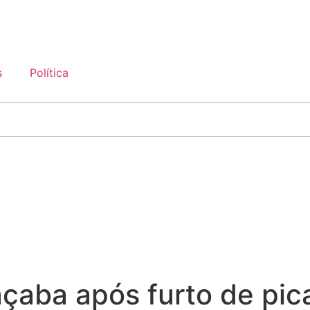
s
Política
aba após furto de pica