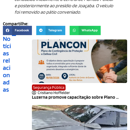
e posteriormente ao presídio de Joaçaba. O veículo
foi removido ao pátio conveniado.
Compartilhe:
Facebook
Telegram
WhatsApp
No
tíci
as
rel
aci
on
ad
Segurança Pública
as
Cristiano Hoffelder
Luzerna promove capacitação sobre Plano ...