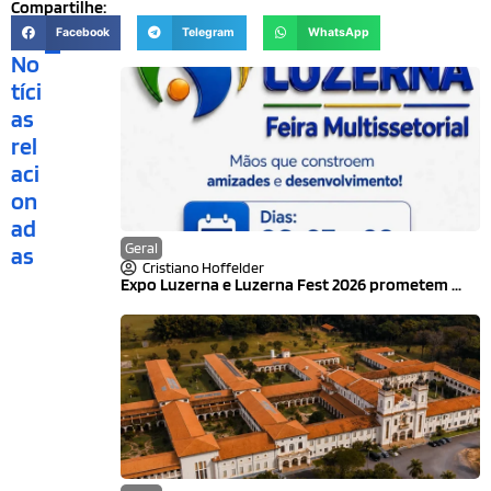
Compartilhe:
Facebook
Telegram
WhatsApp
No
tíci
as
rel
aci
on
ad
Geral
as
Cristiano Hoffelder
Expo Luzerna e Luzerna Fest 2026 prometem ...