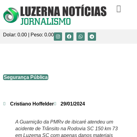
Dolar:
0.00
| Peso:
0.00
Motorista foge após colisão frontal em
Luzerna
Segurança Pública
Cristiano Hoffelder
29/01/2024
A Guarnição da PMRv de ibicaré atendeu um
acidente de Trânsito na Rodovia SC 150 km 73
em Luzerna SC com apenas danos materiais