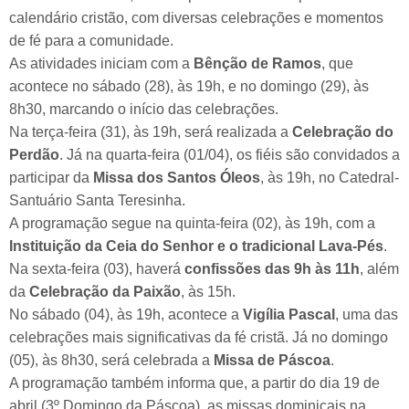
calendário cristão, com diversas celebrações e momentos
de fé para a comunidade.
As atividades iniciam com a
Bênção de Ramos
, que
acontece no sábado (28), às 19h, e no domingo (29), às
8h30, marcando o início das celebrações.
Na terça-feira (31), às 19h, será realizada a
Celebração do
Perdão
. Já na quarta-feira (01/04), os fiéis são convidados a
participar da
Missa dos Santos Óleos
, às 19h, no
Catedral-
Santuário Santa Teresinha
.
A programação segue na quinta-feira (02), às 19h, com a
Instituição da Ceia do Senhor e o tradicional Lava-Pés
.
Na sexta-feira (03), haverá
confissões das 9h às 11h
, além
da
Celebração da Paixão
, às 15h.
No sábado (04), às 19h, acontece a
Vigília Pascal
, uma das
celebrações mais significativas da fé cristã. Já no domingo
(05), às 8h30, será celebrada a
Missa de Páscoa
.
A programação também informa que, a partir do dia 19 de
abril (3º Domingo da Páscoa), as missas dominicais na