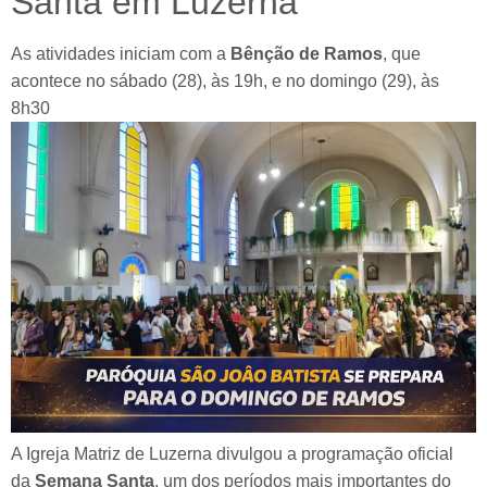
Santa em Luzerna
As atividades iniciam com a
Bênção de Ramos
, que
acontece no sábado (28), às 19h, e no domingo (29), às
8h30
A
Igreja Matriz de Luzerna
divulgou a programação oficial
da
Semana Santa
, um dos períodos mais importantes do