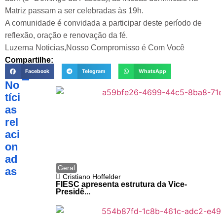
Matriz passam a ser celebradas às 19h.
A comunidade é convidada a participar deste período de
reflexão, oração e renovação da fé.
Luzerna Noticias,Nosso Compromisso é Com Você
Compartilhe:
Facebook
Telegram
WhatsApp
No
tíci
as
rel
aci
on
ad
Geral
as
Cristiano Hoffelder
FIESC apresenta estrutura da Vice-
Presidê...