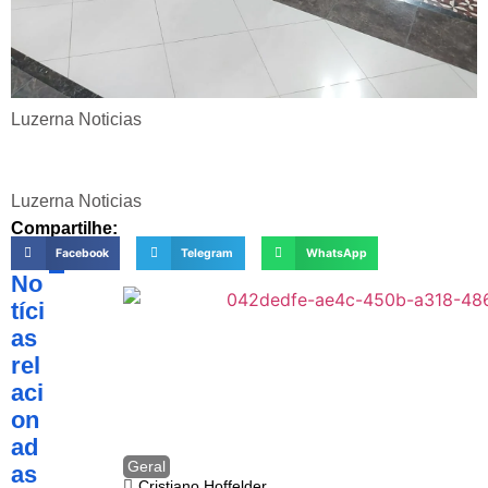
Luzerna Noticias
Luzerna Noticias
Compartilhe:
Facebook
Telegram
WhatsApp
No
tíci
as
rel
aci
on
ad
Geral
as
Cristiano Hoffelder