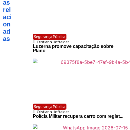
as
rel
aci
on
ad
Segurança Pública
as
Cristiano Hoffelder
Luzerna promove capacitação sobre
Plano ...
Segurança Pública
Cristiano Hoffelder
Polícia Militar recupera carro com regist...