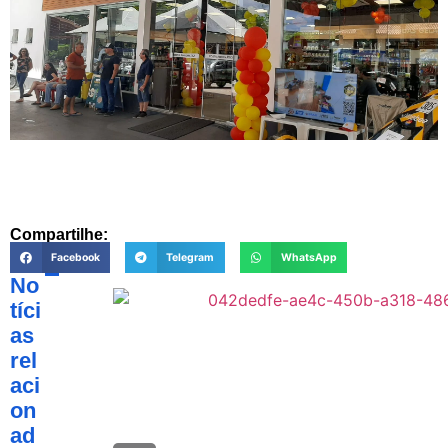
Compartilhe:
Facebook
Telegram
WhatsApp
No
tíci
as
rel
aci
on
ad