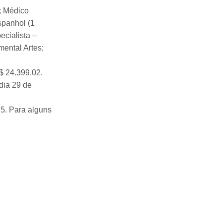
; Médico
spanhol (1
cialista –
ental Artes;
$ 24.399,02.
dia 29 de
25. Para alguns