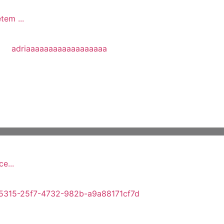
em ...
e...