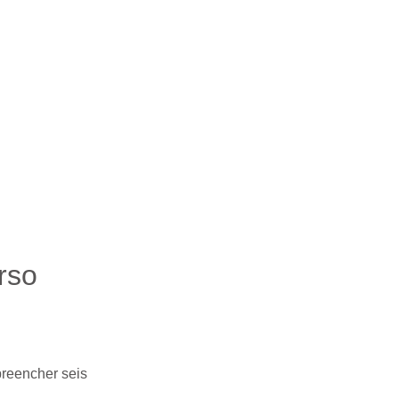
rso
preencher seis