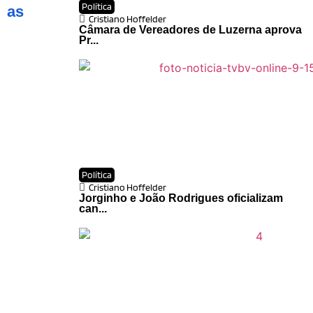
Política
as
Cristiano Hoffelder
Câmara de Vereadores de Luzerna aprova
Pr...
Política
Cristiano Hoffelder
Jorginho e João Rodrigues oficializam
can...