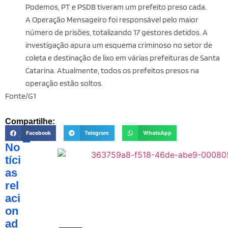
Podemos, PT e PSDB tiveram um prefeito preso cada.
A Operação Mensageiro foi responsável pelo maior
número de prisões, totalizando 17 gestores detidos. A
investigação apura um esquema criminoso no setor de
coleta e destinação de lixo em várias prefeituras de Santa
Catarina. Atualmente, todos os prefeitos presos na
operação estão soltos.
Fonte/G1
Compartilhe:
Facebook
Telegram
WhatsApp
No
tíci
as
rel
aci
on
ad