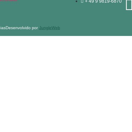
+ 49 9 9819-6870
ias
Desenvolvido por
JungleWeb