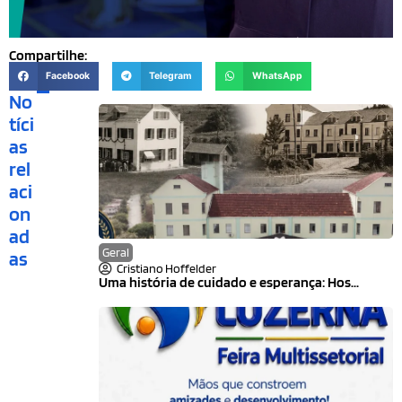
Compartilhe:
Facebook
Telegram
WhatsApp
No
tíci
as
rel
aci
on
ad
Geral
as
Cristiano Hoffelder
Uma história de cuidado e esperança: Hos...